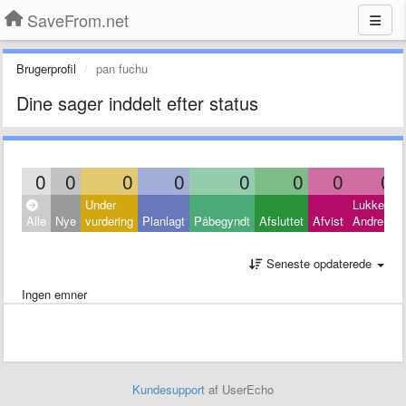
SaveFrom.net
Brugerprofil
pan fuchu
Dine sager inddelt efter status
0
0
0
0
0
0
0
0
Under
Lukket:
Alle
Nye
vurdering
Planlagt
Påbegyndt
Afsluttet
Afvist
Andre
Seneste opdaterede
Ingen emner
Kundesupport
af UserEcho