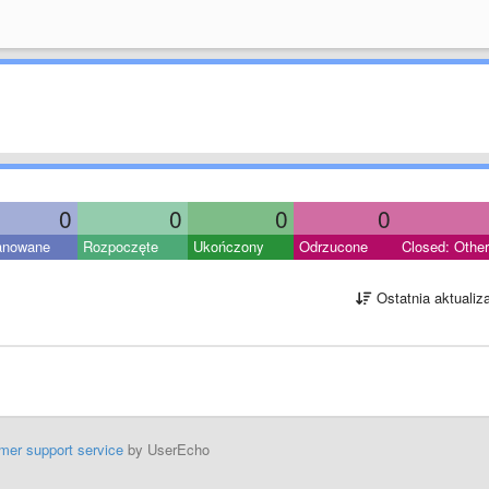
0
0
0
0
anowane
Rozpoczęte
Ukończony
Odrzucone
Closed: Other
Ostatnia aktualiz
mer support service
by UserEcho