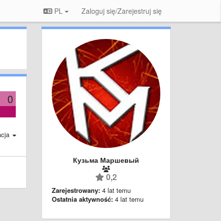
PL
Zaloguj się/Zarejestruj się
0
acja
Кузьма Маршевый
0,2
Zarejestrowany:
4 lat temu
Ostatnia aktywność:
4 lat temu