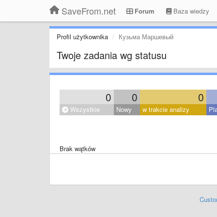
SaveFrom.net
Forum
Baza wiedzy
Profil użytkownika
Кузьма Маршевый
Twoje zadania wg statusu
0
0
0
Wszystkie
Nowy
w trakcie analizy
Pl
Brak wątków
Custo