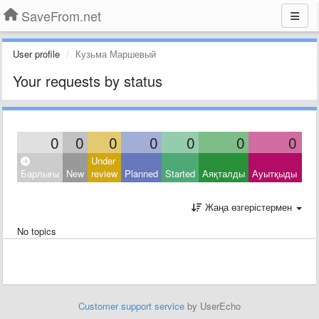
SaveFrom.net
User profile
Кузьма Маршевый
Your requests by status
0
0
0
0
0
0
0
Under
Clo
Барлығы
New
review
Planned
Started
Аяқталды
Ауытқыды
Oth
Жаңа өзгерістермен
No topics
Customer support service
by UserEcho