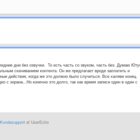
ледние дни без озвучки. То есть часть со звуком, часть без. Думаю Юту
льным скачиванием контента. Он же предлагает вроде заплатить и
ные действия, когда же это должно было случиться. Все халяве конец.
о с экрана...Но конечно это долго, так как время записи один в один с
Kundesupport
af UserEcho