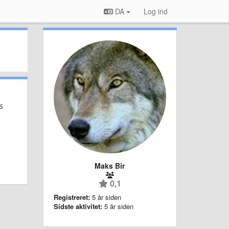
DA
Log ind
б
Maks Bir
0,1
Registreret:
5 år siden
Sidste aktivitet:
5 år siden