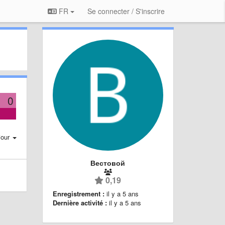
FR
Se connecter / S'inscrire
0
jour
Вестовой
0,19
Enregistrement :
il y a 5 ans
Dernière activité :
il y a 5 ans