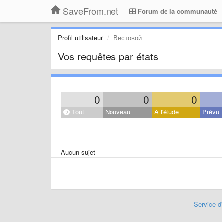
SaveFrom.net
Forum de la communauté
Profil utilisateur
Вестовой
Vos requêtes par états
0
0
0
Tout
Nouveau
À l'étude
Prévu
Aucun sujet
Service d