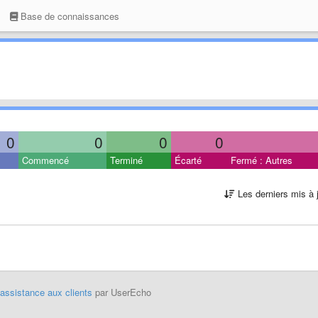
Base de connaissances
0
0
0
0
Commencé
Terminé
Écarté
Fermé : Autres
Les derniers mis à 
'assistance aux clients
par UserEcho