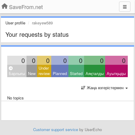
SaveFrom.net
User profile
rakeyew589
Your requests by status
0
0
0
0
0
0
0
Under
Clo
Барлығы
New
review
Planned
Started
Аяқталды
Ауытқыды
Oth
Жаңа өзгерістермен
No topics
Customer support service
by UserEcho