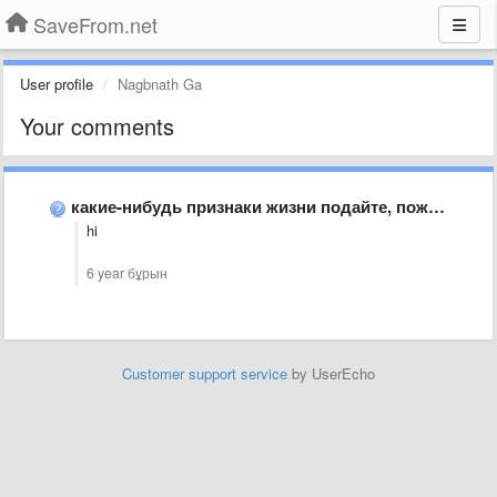
SaveFrom.net
User profile
Nagbnath Ga
Your comments
какие-нибудь признаки жизни подайте, пожалуйста. когда загрузка в инсте заработает?
hi
6 year бұрын
Customer support service
by UserEcho