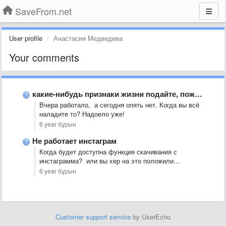
SaveFrom.net
User profile
Анастасия Медведева
Your comments
какие-нибудь признаки жизни подайте, пожалуйста. когда загрузка в инсте заработает?
Вчера работало, а сегодня опять нет. Когда вы всё
наладите то? Надоело уже!
6 year бұрын
Не работает инстаграм
Когда будет доступна функция скачивания с
инстаграмма? или вы хер на это положили...
6 year бұрын
Customer support service
by UserEcho