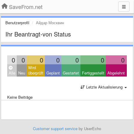
SaveFrom.net
Benutzerprofil
Айдар Москвин
Ihr Beantragt-von Status
0
0
0
0
0
0
0
Wird
Clo
Alle
Neu
überprüft
Geplant
Gestartet
Fertiggestellt
Abgelehnt
Oth
Letzte Aktualisierung
Keine Beiträge
Customer support service
by UserEcho