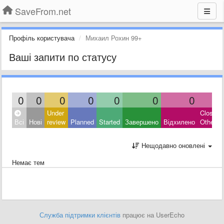
SaveFrom.net
Профіль користувача
Михаил Рохин 99+
Ваші запити по статусу
0
0
0
0
0
0
0
0
Under
Closed:
Всі
Нові
review
Planned
Started
Завершено
Відхилено
Other
Нещодавно оновлені
Немає тем
Служба підтримки клієнтів
працює на UserEcho