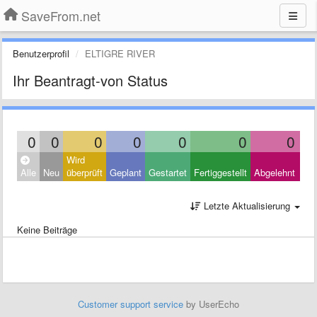
SaveFrom.net
Benutzerprofil
ELTIGRE RIVER
Ihr Beantragt-von Status
0
0
0
0
0
0
0
Wird
Clo
Alle
Neu
überprüft
Geplant
Gestartet
Fertiggestellt
Abgelehnt
Oth
Letzte Aktualisierung
Keine Beiträge
Customer support service
by UserEcho