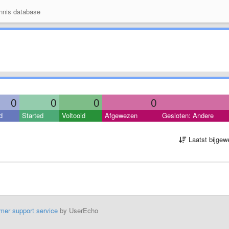
nis database
0
0
0
0
d
Started
Voltooid
Afgewezen
Gesloten: Andere
Laatst bijgew
mer support service
by UserEcho