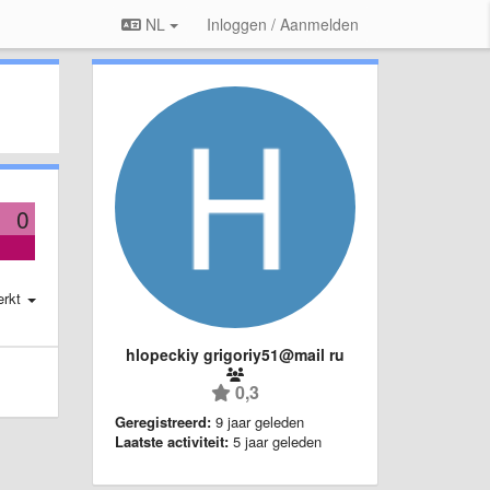
NL
Inloggen / Aanmelden
0
erkt
hlopeckiy grigoriy51@mail ru
0,3
Geregistreerd:
9 jaar geleden
Laatste activiteit:
5 jaar geleden