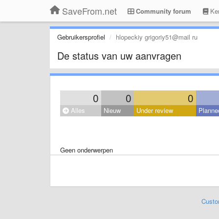
SaveFrom.net
Community forum
Ken
Gebruikersprofiel
hlopeckiy grigoriy51@mail ru
De status van uw aanvragen
0
0
0
Alles
Nieuw
Under review
Planne
Geen onderwerpen
Custo