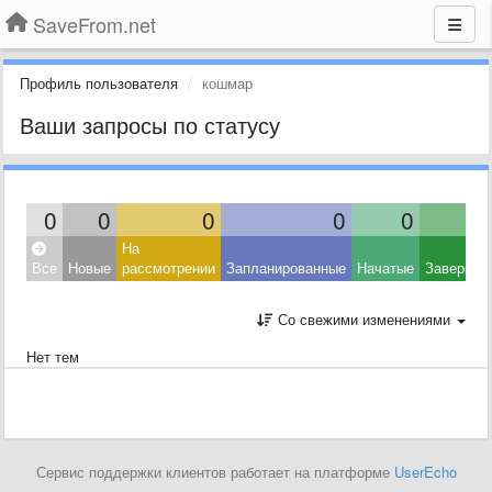
SaveFrom.net
Профиль пользователя
кошмар
Ваши запросы по статусу
0
0
0
0
0
На
Все
Новые
рассмотрении
Запланированные
Начатые
Завершен
Со свежими изменениями
Нет тем
Сервис поддержки клиентов работает на платформе
UserEcho