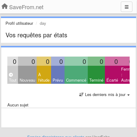
SaveFrom.net
Profil utilisateur
day
Vos requêtes par états
0
0
0
0
0
0
0
0
Fermé
À
:
Tout
Nouveau
l'étude
Prévu
Commencé
Terminé
Écarté
Autres
Les derniers mis à jour
Aucun sujet
Service d'assistance aux clients
par UserEcho