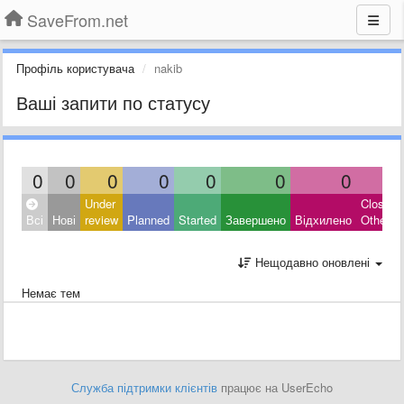
SaveFrom.net
Профіль користувача
nakib
Ваші запити по статусу
0
0
0
0
0
0
0
0
Under
Closed:
Всі
Нові
review
Planned
Started
Завершено
Відхилено
Other
Нещодавно оновлені
Немає тем
Служба підтримки клієнтів
працює на UserEcho