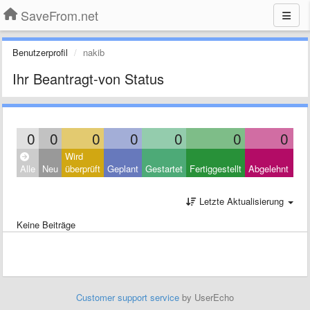
SaveFrom.net
Benutzerprofil
nakib
Ihr Beantragt-von Status
0
0
0
0
0
0
0
Wird
Clo
Alle
Neu
überprüft
Geplant
Gestartet
Fertiggestellt
Abgelehnt
Oth
Letzte Aktualisierung
Keine Beiträge
Customer support service
by UserEcho