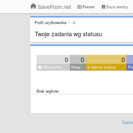
SaveFrom.net
Forum
Baza wiedzy
Profil użytkownika
A
Twoje zadania wg statusu
0
0
0
Wszystkie
Nowy
w trakcie analizy
Pl
Brak wątków
Custo