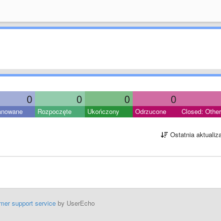
0
0
0
0
anowane
Rozpoczęte
Ukończony
Odrzucone
Closed: Other
Ostatnia aktualiz
mer support service
by UserEcho