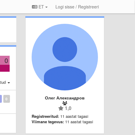
ET
Logi sisse / Registreeri
0
atud
Олег Александров
0
1,0
Registreeritud:
11 aastat tagasi
Viimane tegevus:
11 aastat tagasi