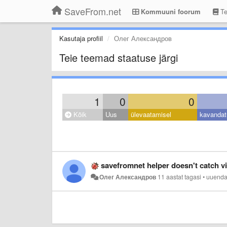
SaveFrom.net
Kommuuni foorum
Te
Kasutaja profiil
Олег Александров
Teie teemad staatuse järgi
1
0
0
Kõik
Uus
ülevaatamisel
kavandat
savefromnet helper doesn't catch 
Олег Александров
11 aastat tagasi
•
uuend