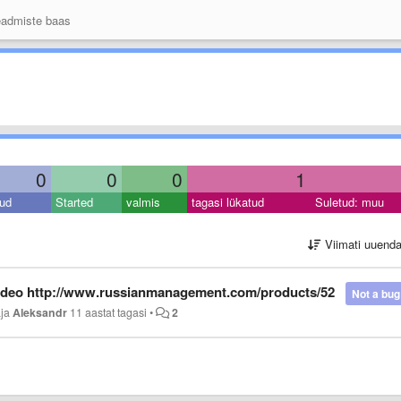
admiste baas
0
0
0
1
ud
Started
valmis
tagasi lükatud
Suletud: muu
Viimati uuend
video http://www.russianmanagement.com/products/52
Not a bug
aja
Aleksandr
11 aastat tagasi
•
2