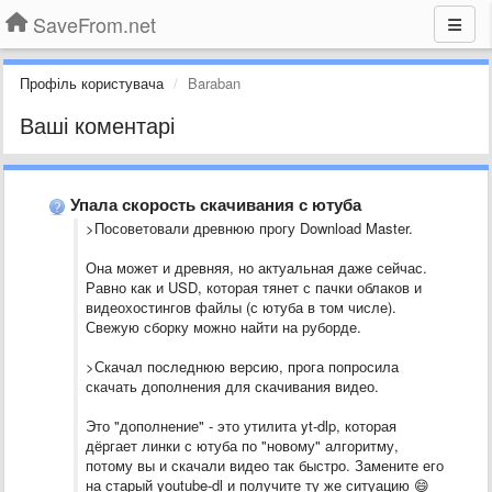
SaveFrom.net
Профіль користувача
Baraban
Ваші коментарі
Упала скорость скачивания с ютуба
>Посоветовали древнюю прогу Download Master.
Она может и древняя, но актуальная даже сейчас.
Равно как и USD, которая тянет с пачки облаков и
видеохостингов файлы (с ютуба в том числе).
Свежую сборку можно найти на руборде.
>Скачал последнюю версию, прога попросила
скачать дополнения для скачивания видео.
Это "дополнение" - это утилита yt-dlp, которая
дёргает линки с ютуба по "новому" алгоритму,
потому вы и скачали видео так быстро. Замените его
на старый youtube-dl и получите ту же ситуацию 😄