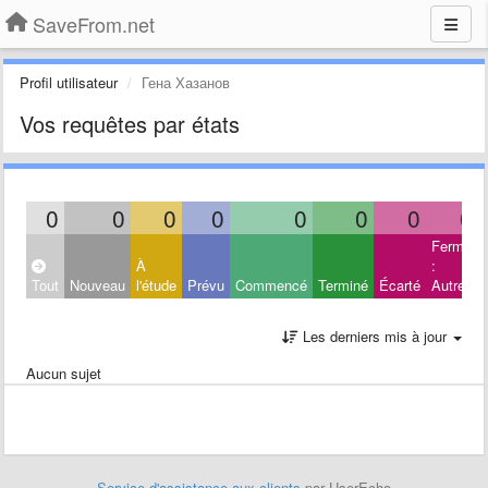
SaveFrom.net
Profil utilisateur
Гена Хазанов
Vos requêtes par états
0
0
0
0
0
0
0
0
Fermé
À
:
Tout
Nouveau
l'étude
Prévu
Commencé
Terminé
Écarté
Autres
Les derniers mis à jour
Aucun sujet
Service d'assistance aux clients
par UserEcho