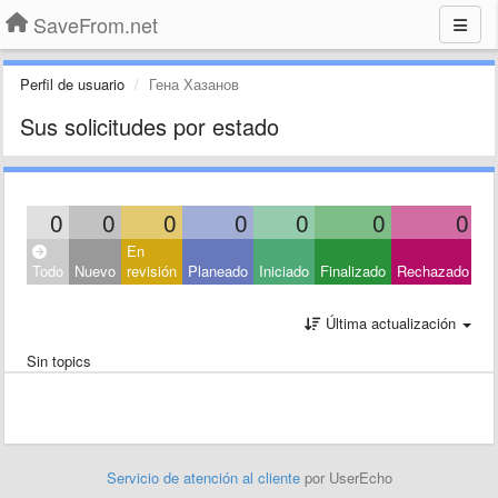
SaveFrom.net
Perfil de usuario
Гена Хазанов
Sus solicitudes por estado
0
0
0
0
0
0
0
En
Ce
Todo
Nuevo
revisión
Planeado
Iniciado
Finalizado
Rechazado
Ot
Última actualización
Sin topics
Servicio de atención al cliente
por UserEcho