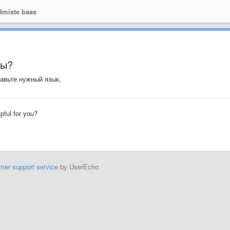
miste baas
мы?
тавьте нужный язык,
lpful for you?
mer support service
by UserEcho