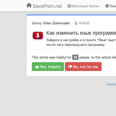
SaveFrom.net
Kommuuni foorum
Tead
Ummy Video Downloader
Artiklid
Как изменить язык програм
Зайдите в настройки и в пункте "Язык" выс
после чего перезагрузите программу.
This article was helpful for
39
people. Is this article he
Yes, helpful
No, not for me
Custo