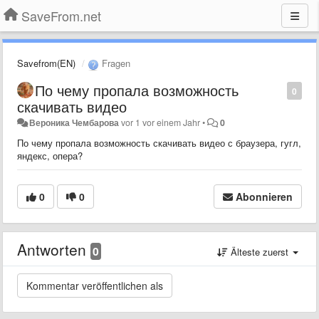
SaveFrom.net
Savefrom(EN)
Fragen
По чему пропала возможность
0
скачивать видео
Вероника Чембарова
vor 1 vor einem Jahr
•
0
По чему пропала возможность скачивать видео с браузера, гугл,
яндекс, опера?
0
0
Abonnieren
Antworten
0
Älteste zuerst