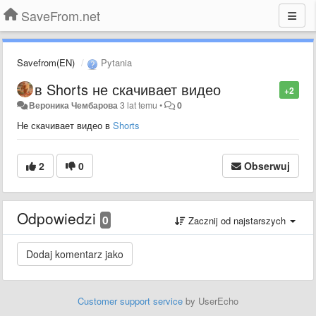
SaveFrom.net
Savefrom(EN)
Pytania
в Shorts не скачивает видео
+2
Вероника Чембарова
3 lat temu
•
0
Не скачивает видео в
Shorts
2
0
Obserwuj
Odpowiedzi
0
Zacznij od najstarszych
Customer support service
by UserEcho