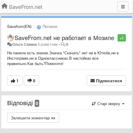
SaveFrom.net
Savefrom(EN)
Питання
SaveFrom.net не работает в Мозиле
+1
Ольга Савина
5 років тому
•
0
На панели есть значек.Значка "Скачать" нет ни в Ютюбе,ни в
Инстограме,ни в Одноклассниках.В настойках все
правильно.Как быть?Помогите!
1
0
Підписатися
Відповіді
0
Старі зверху