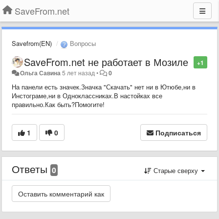
SaveFrom.net
Savefrom(EN)
Вопросы
SaveFrom.net не работает в Мозиле
+1
Ольга Савина
5 лет назад
•
0
На панели есть значек.Значка "Скачать" нет ни в Ютюбе,ни в
Инстограме,ни в Одноклассниках.В настойках все
правильно.Как быть?Помогите!
1
0
Подписаться
Ответы
0
Старые сверху