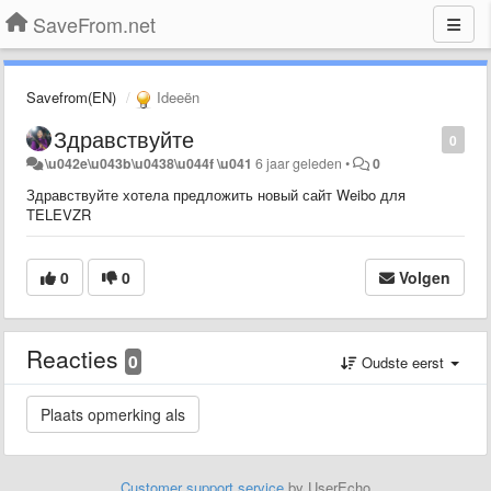
SaveFrom.net
Savefrom(EN)
Ideeën
Здравствуйте
0
\u042e\u043b\u0438\u044f \u041
6 jaar geleden
•
0
Здравствуйте хотела предложить новый сайт Weibo для
TELEVZR
0
0
Volgen
Reacties
0
Oudste eerst
Customer support service
by UserEcho