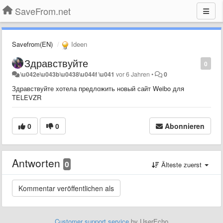
SaveFrom.net
Savefrom(EN)
Ideen
Здравствуйте
0
\u042e\u043b\u0438\u044f \u041
vor 6 Jahren
•
0
Здравствуйте хотела предложить новый сайт Weibo для
TELEVZR
0
0
Abonnieren
Antworten
0
Älteste zuerst
Customer support service
by UserEcho