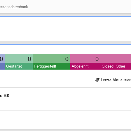
ssensdatenbank
0
0
0
0
Gestartet
Fertiggestellt
Abgelehnt
Closed: Other
Letzte Aktualisie
с ВК