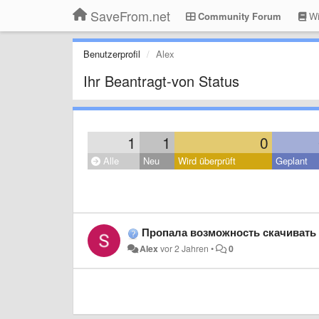
SaveFrom.net
Community Forum
Wi
Benutzerprofil
Alex
Ihr Beantragt-von Status
1
1
0
Alle
Neu
Wird überprüft
Geplant
Пропала возможность скачивать 
Alex
vor 2 Jahren
•
0