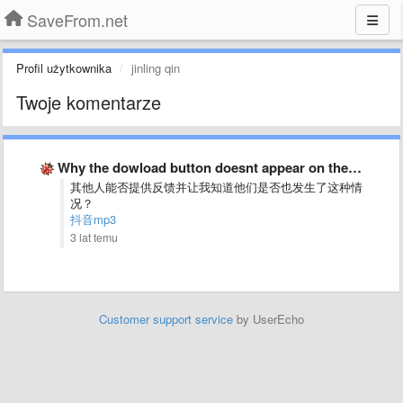
SaveFrom.net
Profil użytkownika
jinling qin
Twoje komentarze
Why the dowload button doesnt appear on the opened Youtube …
其他人能否提供反馈并让我知道他们是否也发生了这种情
况？
抖音mp3
3 lat temu
Customer support service
by UserEcho