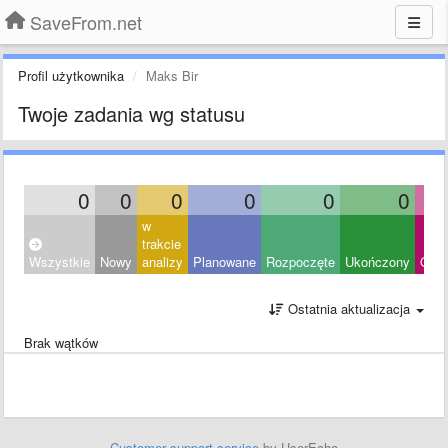
SaveFrom.net
Profil użytkownika
Maks Bir
Twoje zadania wg statusu
0
0
0
0
0
0
w
trakcie
Wszystkie
Nowy
analizy
Planowane
Rozpoczęte
Ukończony
Odrz
Ostatnia aktualizacja
Brak wątków
Customer support service
by UserEcho