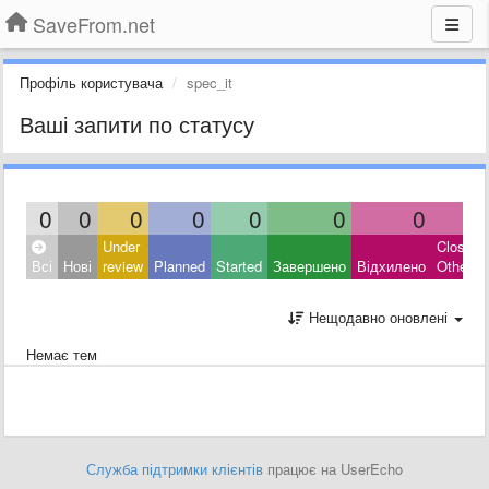
SaveFrom.net
Профіль користувача
spec_it
Ваші запити по статусу
0
0
0
0
0
0
0
0
Under
Closed:
Всі
Нові
review
Planned
Started
Завершено
Відхилено
Other
Нещодавно оновлені
Немає тем
Служба підтримки клієнтів
працює на UserEcho