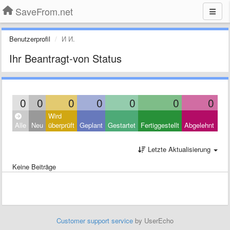
SaveFrom.net
Benutzerprofil
И И.
Ihr Beantragt-von Status
0
0
0
0
0
0
0
Wird
Clo
Alle
Neu
überprüft
Geplant
Gestartet
Fertiggestellt
Abgelehnt
Oth
Letzte Aktualisierung
Keine Beiträge
Customer support service
by UserEcho