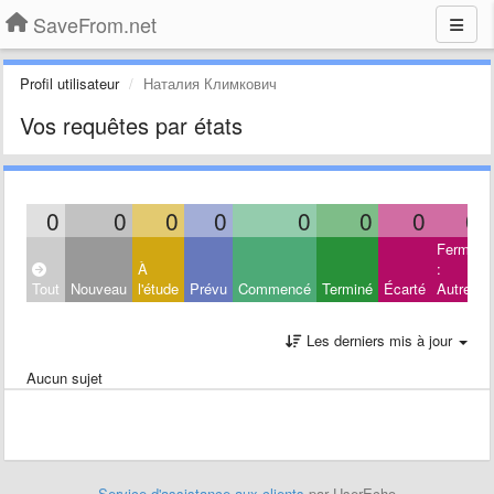
SaveFrom.net
Profil utilisateur
Наталия Климкович
Vos requêtes par états
0
0
0
0
0
0
0
0
Fermé
À
:
Tout
Nouveau
l'étude
Prévu
Commencé
Terminé
Écarté
Autres
Les derniers mis à jour
Aucun sujet
Service d'assistance aux clients
par UserEcho