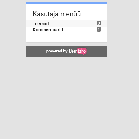
Kasutaja menüü
Teemad
0
Kommentaarid
1