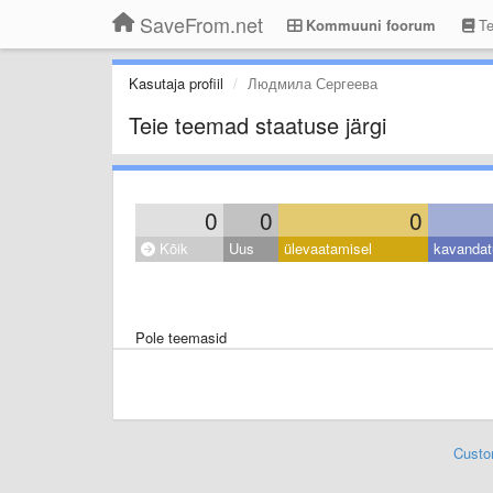
SaveFrom.net
Kommuuni foorum
Te
Kasutaja profiil
Людмила Сергеева
Teie teemad staatuse järgi
0
0
0
Kõik
Uus
ülevaatamisel
kavandat
Pole teemasid
Custo