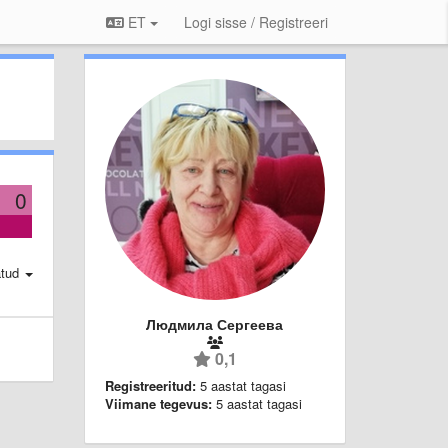
ET
Logi sisse / Registreeri
0
atud
Людмила Сергеева
0,1
Registreeritud:
5 aastat tagasi
Viimane tegevus:
5 aastat tagasi