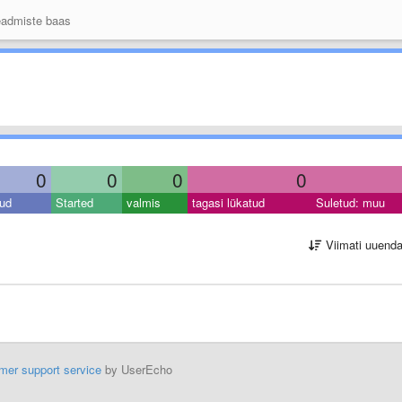
admiste baas
0
0
0
0
ud
Started
valmis
tagasi lükatud
Suletud: muu
Viimati uuend
mer support service
by UserEcho