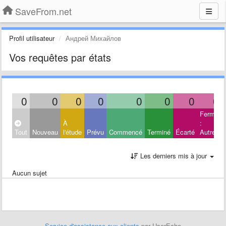
SaveFrom.net
Profil utilisateur
Андрей Михайлов
Vos requêtes par états
0
0
0
0
0
0
0
0
Fermé
À
:
Tout
Nouveau
l'étude
Prévu
Commencé
Terminé
Écarté
Autres
Les derniers mis à jour
Aucun sujet
Service d'assistance aux clients
par UserEcho