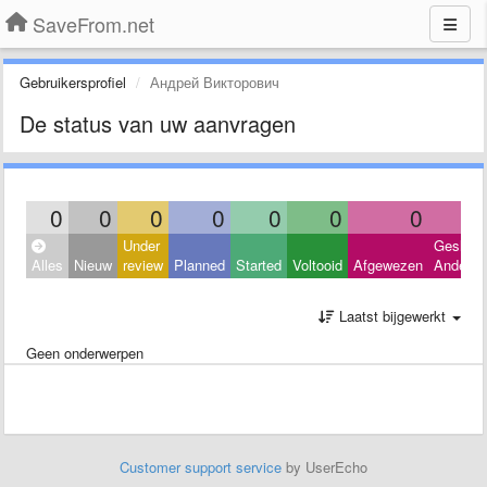
SaveFrom.net
Gebruikersprofiel
Андрей Викторович
De status van uw aanvragen
0
0
0
0
0
0
0
Under
Geslote
Alles
Nieuw
review
Planned
Started
Voltooid
Afgewezen
Andere
Laatst bijgewerkt
Geen onderwerpen
Customer support service
by UserEcho