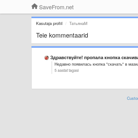
SaveFrom.net
Kasutaja profiil
ТатьянаМ
Teie kommentaarid
Здравствуйте! пропала кнопка скачи
Недавно появилась кнопка "скачать" в мазил
5 aastat tagasi
Custo