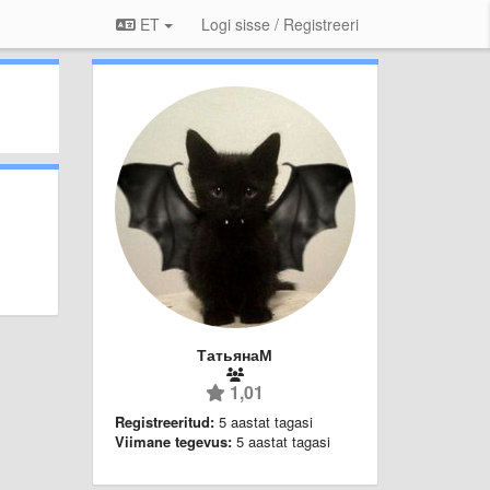
ET
Logi sisse / Registreeri
ТатьянаМ
1,01
Registreeritud:
5 aastat tagasi
Viimane tegevus:
5 aastat tagasi