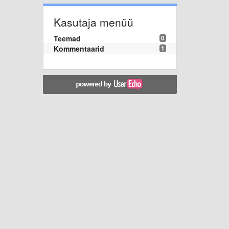
Kasutaja menüü
Teemad
0
Kommentaarid
1