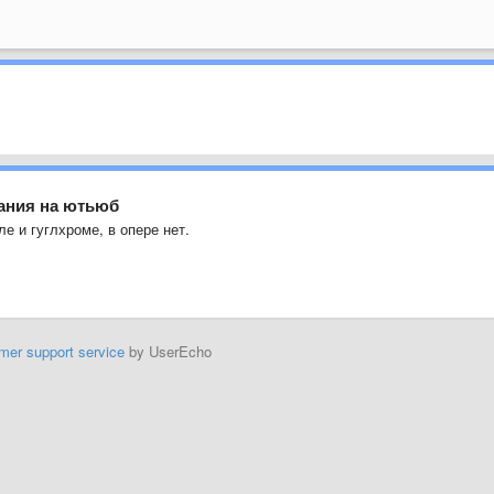
вания на ютьюб
е и гуглхроме, в опере нет.
mer support service
by UserEcho