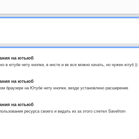
вания на ютьюб
о в ютубе нету кнопки, в инсте и вк все можно качать, но нужен ютуб ))
вания на ютьюб
ком браузере на Ютубе нету кнопки, везде установлено расширение
вания на ютьюб
пользования ресурса своего и видать из за этого слетел Savefrom