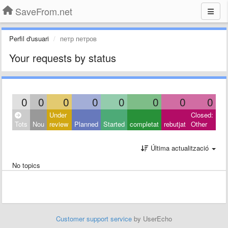
SaveFrom.net
Perfil d'usuari
петр петров
Your requests by status
0
0
0
0
0
0
0
0
Under
Closed:
Tots
Nou
review
Planned
Started
completat
rebutjat
Other
Última actualització
No topics
Customer support service
by UserEcho