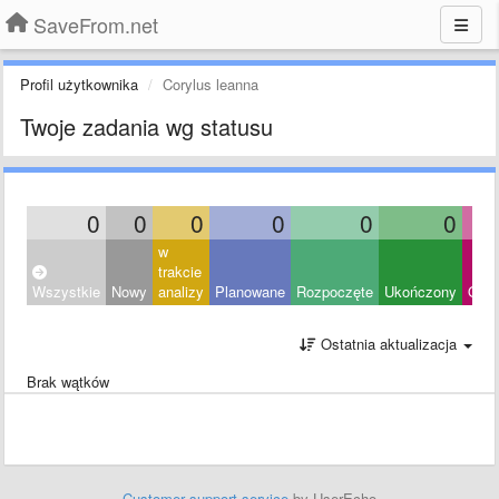
SaveFrom.net
Profil użytkownika
Corylus leanna
Twoje zadania wg statusu
0
0
0
0
0
0
w
trakcie
Wszystkie
Nowy
analizy
Planowane
Rozpoczęte
Ukończony
Odrz
Ostatnia aktualizacja
Brak wątków
Customer support service
by UserEcho