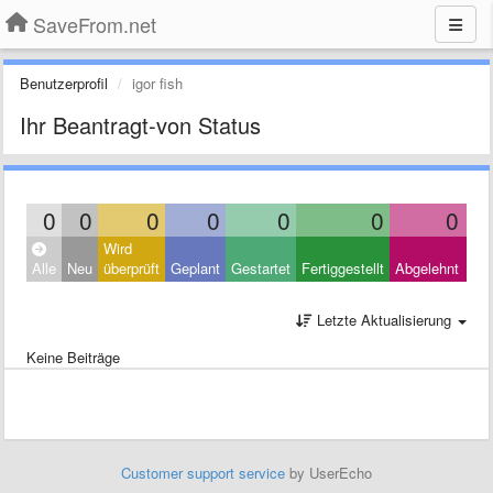
SaveFrom.net
Benutzerprofil
igor fish
Ihr Beantragt-von Status
0
0
0
0
0
0
0
Wird
Clo
Alle
Neu
überprüft
Geplant
Gestartet
Fertiggestellt
Abgelehnt
Oth
Letzte Aktualisierung
Keine Beiträge
Customer support service
by UserEcho