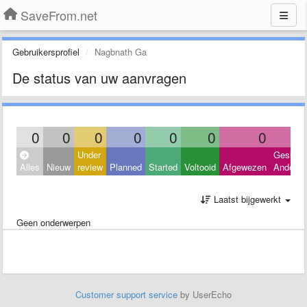
SaveFrom.net
Gebruikersprofiel
Nagbnath Ga
De status van uw aanvragen
0
0
0
0
0
0
0
Under
Geslote
Alles
Nieuw
review
Planned
Started
Voltooid
Afgewezen
Andere
Laatst bijgewerkt
Geen onderwerpen
Customer support service
by UserEcho