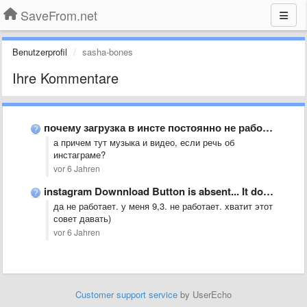
SaveFrom.net
Benutzerprofil
sasha-bones
Ihre Kommentare
почему загрузка в инсте постоянно не работает?
а причем тут музыка и видео, если речь об
инстаграме?
vor 6 Jahren
instagram Downnload Button is absent... It doesn&#x27;t work both on …
да не работает. у меня 9,3. не работает. хватит этот
совет давать)
vor 6 Jahren
Customer support service
by UserEcho