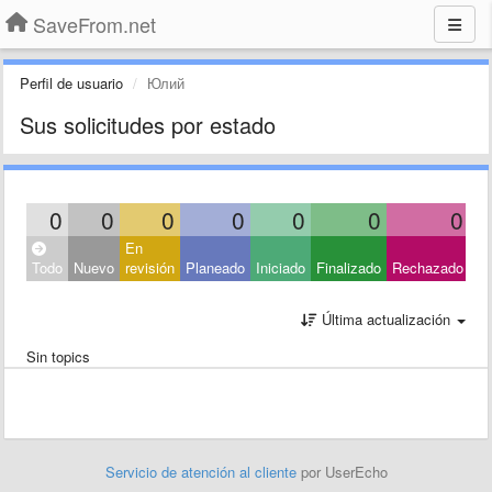
SaveFrom.net
Perfil de usuario
Юлий
Sus solicitudes por estado
0
0
0
0
0
0
0
En
Ce
Todo
Nuevo
revisión
Planeado
Iniciado
Finalizado
Rechazado
Ot
Última actualización
Sin topics
Servicio de atención al cliente
por UserEcho