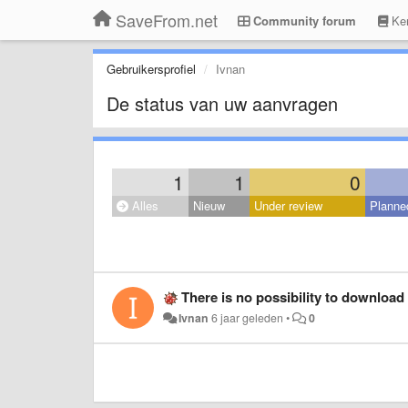
SaveFrom.net
Community forum
Ken
Gebruikersprofiel
Ivnan
De status van uw aanvragen
1
1
0
Alles
Nieuw
Under review
Planne
There is no possibility to download
Ivnan
6 jaar geleden
•
0