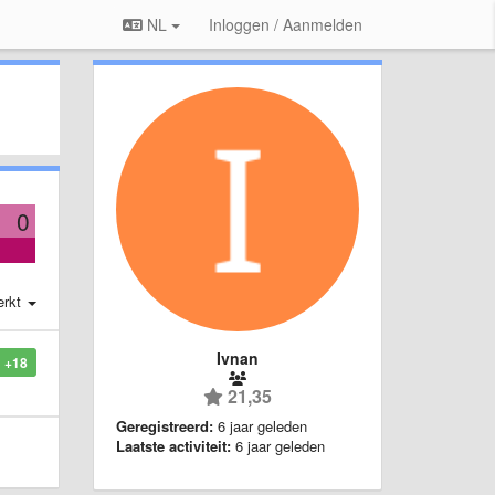
NL
Inloggen / Aanmelden
0
erkt
Ivnan
+18
21,35
Geregistreerd:
6 jaar geleden
Laatste activiteit:
6 jaar geleden