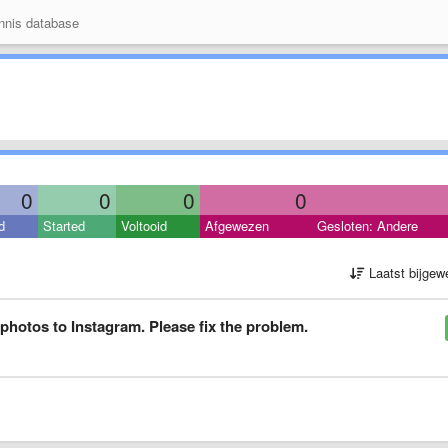
nis database
0
0
0
0
d
Started
Voltooid
Afgewezen
Gesloten: Andere
Laatst bijgew
 photos to Instagram. Please fix the problem.