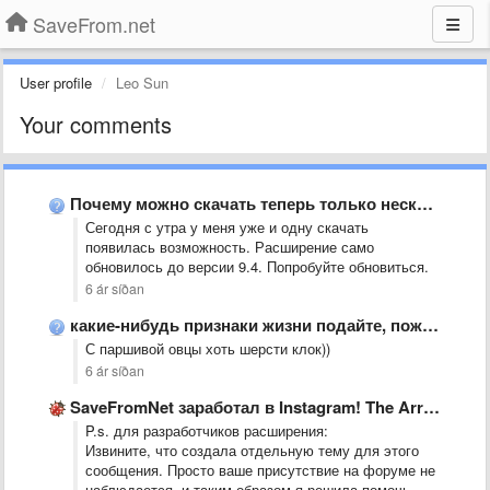
SaveFrom.net
User profile
Leo Sun
Your comments
Почему можно скачать теперь только несколько фотографий в одном посте, …
Сегодня с утра у меня уже и одну скачать
появилась возможность. Расширение само
обновилось до версии 9.4. Попробуйте обновиться.
6 ár síðan
какие-нибудь признаки жизни подайте, пожалуйста. когда загрузка в инсте заработает?
С паршивой овцы хоть шерсти клок))
6 ár síðan
SaveFromNet заработал в Instagram! The Arrow of SaveFromNet is appeared …
P.s. для разработчиков расширения:
Извините, что создала отдельную тему для этого
сообщения. Просто ваше присутствие на форуме не
наблюдается, и таким образом я решила помочь