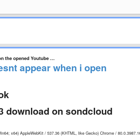
on the opened Youtube …
esnt appear when i open
ook
mp3 download on sondcloud
Win64; x64) AppleWebKit / 537.36 (KHTML, like Gecko) Chrome / 80.0.3987.1