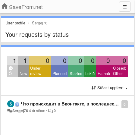
SaveFrom.net
User profile
Sergej76
Your requests by status
1
1
0
0
0
0
0
0
Under
Closed:
Öll
New
review
Planned
Started
Lokið
Hafnað
Other
Síðast uppfært
Что происходит в Вконтакте, в последнее время новые загруженные в ВК аудиофайлы нельзя скачать не получается?
0
Sergej76
4 ár síðan
•
0