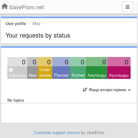
SaveFrom.net
User profile
Moo
Your requests by status
0
0
0
0
0
0
0
Under
Clo
Барлығы
New
review
Planned
Started
Аяқталды
Ауытқыды
Oth
Жаңа өзгерістермен
No topics
Customer support service
by UserEcho